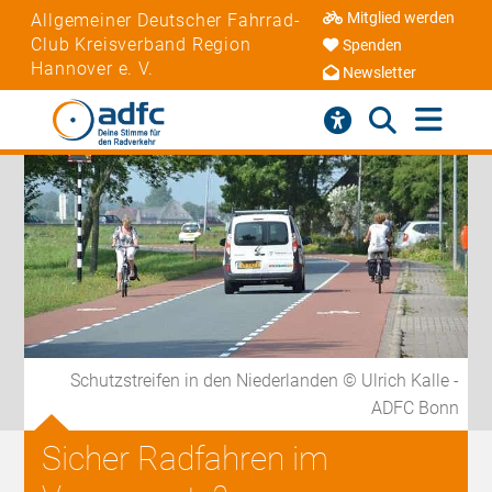
Mitglied werden
Allgemeiner Deutscher Fahrrad-
Club Kreisverband Region
Spenden
Hannover e. V.
Newsletter
Schutzstreifen in den Niederlanden © Ulrich Kalle -
ADFC Bonn
Sicher Radfahren im