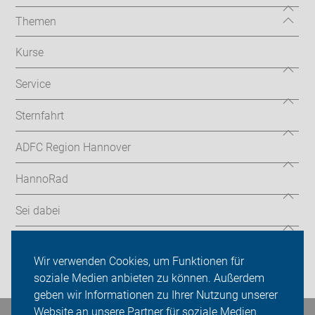
Themen
Kurse
Service
Sternfahrt
ADFC Region Hannover
HannoRad
Sei dabei
Presse
Wir verwenden Cookies, um Funktionen für
Login
soziale Medien anbieten zu können. Außerdem
geben wir Informationen zu Ihrer Nutzung unserer
Website an unsere Partner für soziale Medien