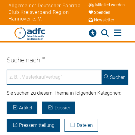
Mitglied werden
Allgemeiner Deutscher Fahrrad-
Club Kreisverband Region
Spenden
Hannover e. V.
Newsletter
Suche nach ""
Suchen
Sie suchen zu diesem Thema in folgenden Kategorien:
Artikel
Dossier
Pressemitteilung
Dateien