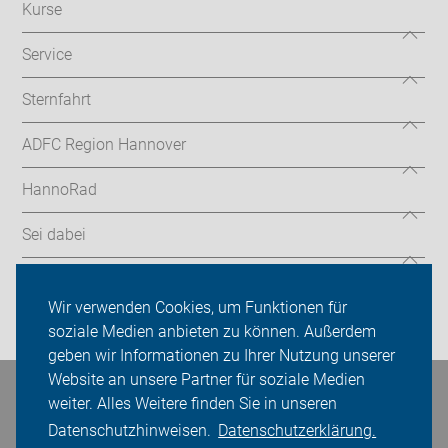
Kurse
Service
Sternfahrt
ADFC Region Hannover
HannoRad
Sei dabei
Presse
Wir verwenden Cookies, um Funktionen für
Login
soziale Medien anbieten zu können. Außerdem
geben wir Informationen zu Ihrer Nutzung unserer
Website an unsere Partner für soziale Medien
Bleiben Sie in Kontakt
weiter. Alles Weitere finden Sie in unseren
Datenschutzhinweisen.
Datenschutzerklärung.