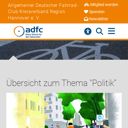
Mitglied werden
Allgemeiner Deutscher Fahrrad-
Club Kreisverband Region
Spenden
Hannover e. V.
Newsletter
Übersicht zum Thema "Politik"