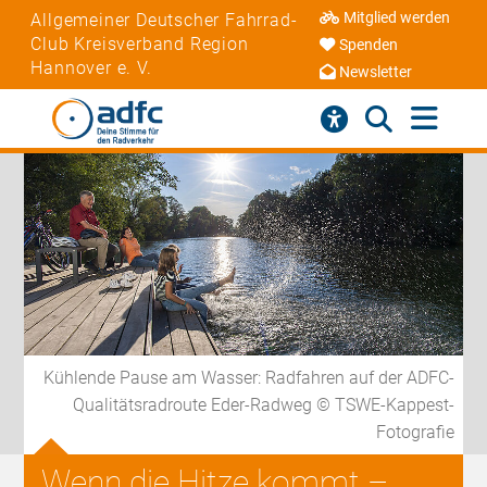
Mitglied werden
Allgemeiner Deutscher Fahrrad-
Club Kreisverband Region
Spenden
Hannover e. V.
Newsletter
Kühlende Pause am Wasser: Radfahren auf der ADFC-
Qualitätsradroute Eder-Radweg © TSWE-Kappest-
Fotografie
Wenn die Hitze kommt –