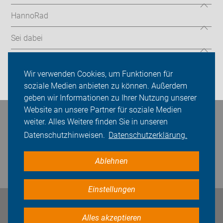
HannoRad
Sei dabei
Presse
Wir verwenden Cookies, um Funktionen für
Login
soziale Medien anbieten zu können. Außerdem
geben wir Informationen zu Ihrer Nutzung unserer
Website an unsere Partner für soziale Medien
Bleiben Sie in Kontakt
weiter. Alles Weitere finden Sie in unseren
Datenschutzhinweisen.
Datenschutzerklärung.
Ablehnen
Einstellungen
Impressum
Datenschutz
Cookie-Einstellungen
Alles akzeptieren