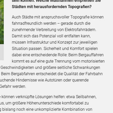
sein können. Welche Maßnahmen empfehlen Sie
Städten mit herausfordernden Topografien?
Auch Städte mit anspruchsvoller Topografie können
fahrradfreundlich werden – gerade durch die
zunehmende Verbreitung von Elektrofahrrädern.
Damit sich das Potenzial voll entfalten kann,
müssen Infrastruktur und Konzept zur jeweiligen
Situation passen. Sicherheit und Komfort spielen
dabei eine entscheidende Rolle: Beim Bergauffahren
kommt es auf eine gute Trennung vom motorisierten
he Geschwindigkeiten und größere seitliche Schwankungen
n. Beim Bergabfahren entscheidet die Qualität der Fahrbahn
ftauchende Hindernisse wie Autotüren oder querende
Gefahr werden.
e können verknüpfte Lösungen helfen: etwa Seilbahnen,
us, um größere Höhenunterschiede komfortabel zu
ag bislang noch eine unkomplizierte Kombination von