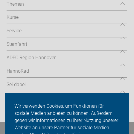
Themen
Kurse
Service
Sternfahrt
ADFC Region Hannover
HannoRad
Sei dabei
Presse
Wir verwenden Cookies, um Funktionen für
Login
soziale Medien anbieten zu können. Außerdem
geben wir Informationen zu Ihrer Nutzung unserer
Website an unsere Partner für soziale Medien