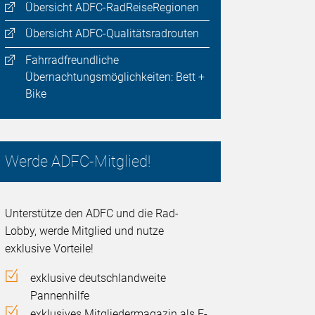
Übersicht ADFC-RadReiseRegionen
Übersicht ADFC-Qualitätsradrouten
Fahrradfreundliche
Übernachtungsmöglichkeiten: Bett +
Bike
Werde ADFC-Mitglied!
Unterstütze den ADFC und die Rad-
Lobby, werde Mitglied und nutze
exklusive Vorteile!
exklusive deutschlandweite
Pannenhilfe
exklusives Mitgliedermagazin als E-