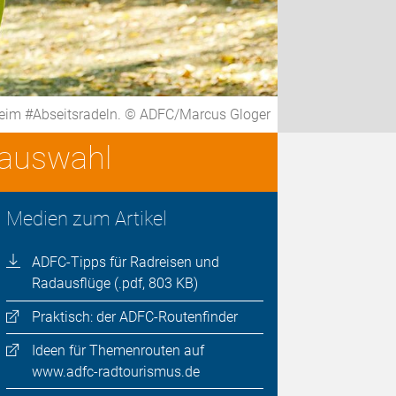
eim #Abseitsradeln. © ADFC/Marcus Gloger
nauswahl
Medien zum Artikel
ADFC-Tipps für Radreisen und
Radausflüge (.pdf, 803 KB)
Praktisch: der ADFC-Routenfinder
Ideen für Themenrouten auf
www.adfc-radtourismus.de