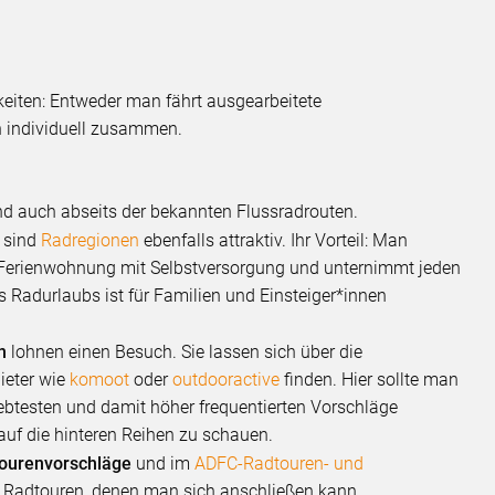
eiten: Entweder man fährt ausgearbeitete
n individuell zusammen.
nd auch abseits der bekannten Flussradrouten.
 sind
Radregionen
ebenfalls attraktiv. Ihr Vorteil: Man
er Ferienwohnung mit Selbstversorgung und unternimmt jeden
 Radurlaubs ist für Familien und Einsteiger*innen
n
lohnen einen Besuch. Sie lassen sich über die
ieter wie
komoot
oder
outdooractive
finden. Hier sollte man
iebtesten und damit höher frequentierten Vorschläge
 auf die hinteren Reihen zu schauen.
ourenvorschläge
und im
ADFC-Radtouren- und
 Radtouren, denen man sich anschließen kann.