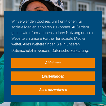
Wir verwenden Cookies, um Funktionen für
soziale Medien anbieten zu können. Außerdem
geben wir Informationen zu Ihrer Nutzung unserer
Website an unsere Partner für soziale Medien
weiter. Alles Weitere finden Sie in unseren
Datenschutzhinweisen.
Datenschutzerklärung.
Ablehnen
Einstellungen
Alles akzeptieren