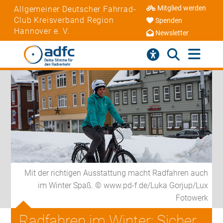
Mitglied werden
Allgemeiner Deutscher Fahrrad-
Club Kreisverband Region
Spenden
Hannover e. V.
Newsletter
Mit der richtigen Ausstattung macht Radfahren auch
im Winter Spaß. © www.pd-f.de/Luka Gorjup/Lux
Fotowerk
Radfahren im Winter: Sicher