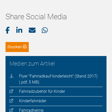
Share Social Media
Drucken
Medien zum Artikel
Flyer "Fahrradkauf kinderleicht" (Stand 2017)
(.pdf, 5 MB)
Fahrradzubehör für Kinder
Kinderfahrräder
Fahrradhelme