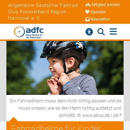
Mitglied werden
Allgemeiner Deutscher Fahrrad-
Club Kreisverband Region
Spenden
Hannover e. V.
Newsletter
Ein Fahrradhelm muss dem Kind richtig passen und es
muss wissen, wie es den Helm richtig aufsetzt und
schließt. © www.abus.de | pd-f
Fahrradhelme für Kinder