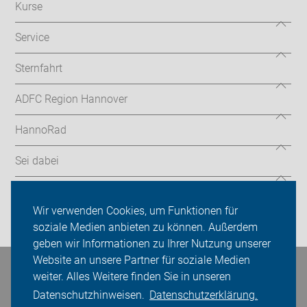
Kurse
Service
Sternfahrt
ADFC Region Hannover
HannoRad
Sei dabei
Presse
Wir verwenden Cookies, um Funktionen für
Login
soziale Medien anbieten zu können. Außerdem
geben wir Informationen zu Ihrer Nutzung unserer
Website an unsere Partner für soziale Medien
Bleiben Sie in Kontakt
weiter. Alles Weitere finden Sie in unseren
Datenschutzhinweisen.
Datenschutzerklärung.